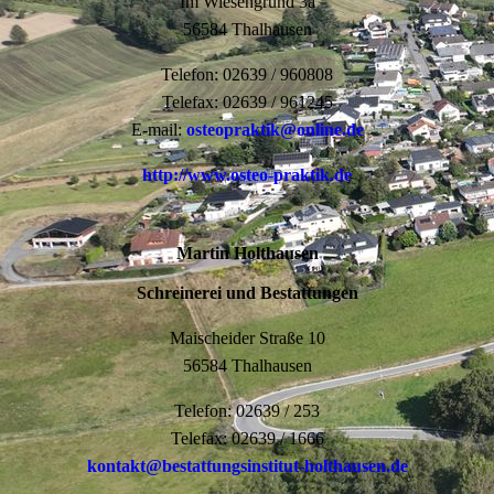
Im Wiesengrund 3a
56584 Thalhausen
Telefon: 02639 / 960808
Telefax: 02639 / 961245
E-mail:
osteopraktik@online.de
http://www.osteo-praktik.de
Martin Holthausen
Schreinerei und Bestattungen
Maischeider Straße 10
56584 Thalhausen
Telefon: 02639 / 253
Telefax: 02639 / 1666
kontakt@bestattungsinstitut-holthausen.de