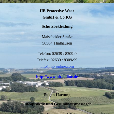
HB Protective Wear
GmbH & Co.KG
Schutzbekleidung
Maischeider Straße
56584 Thalhausen
Telefon: 02639 / 8309-0
Telefax: 02639 / 8309-99
info@hb-online.com
http://www.hb-online.de
Eugen Hartung
Osteopraktik und Gesundheitsmassagen