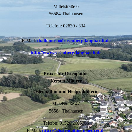
Mittelstraße 6
56584 Thalhausen
Telefon: 02639 / 334
E-Mail:
thalhausen@rosenberg-langhardt.de
http://www.rosenberg-langhardt.de
Praxis für Osteopathie
Kerstin Mäurer
Osteopathin und Heilpraktikerin
Mittelstraße 47
56584 Thalhausen
Telefon: 01520 2605366
E-Mail:
praxis@osteopathie-maeurer.d
e