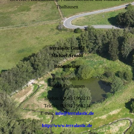
Thalhausen
terralastic GmbH
Michael Arnold
Bodenbeläge
Unterdorfstr. 10
56584 Thalhausen
Telefon: 02639 / 960233
Telefax: 02639 / 960234
E-mail:
info@terralastic.de
http://www.terralastic.de