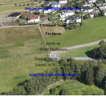
http:\\www.osteopathie-maeurer.de
Christoph Siegel
Tischlerei
Iserstr. 4a
56584 Thalhausen
Telefon: 02639 / 960410
Telefax: 0170 / 3090301
http://www.die-schreiner.info/
Ralf Siegel