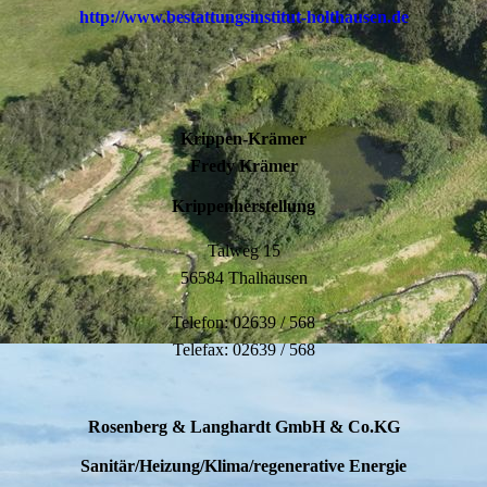
http://www.bestattungsinstitut-holthausen.de
Krippen-Krämer
Fredy Krämer
Krippenherstellung
Talweg 15
56584 Thalhausen
Telefon: 02639 / 568
Telefax: 02639 / 568
Rosenberg & Langhardt GmbH & Co.KG
Sanitär/Heizung/Klima/regenerative Energie