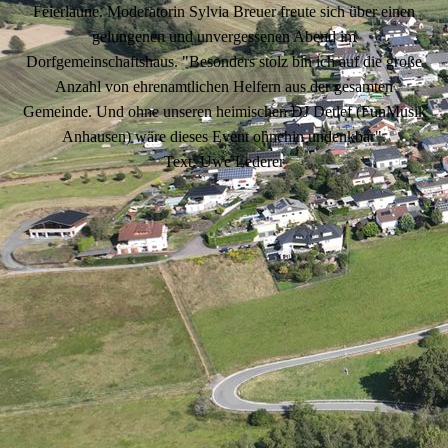
Feierlaune. Moderatorin Sylvia Breuer freute sich über einen
gelungenen und unvergessenen Abend im
Dorfgemeinschaftshaus. "Besonders stolz bin ich auf die große
Anzahl von ehrenamtlichen Helfern aus der gesamten
Gemeinde. Und ohne unseren heimischen DJ Detlef (FunMusik
Anhausen) wäre dieses Event ohnehin undenkbar".
Text: Uwe Lederer