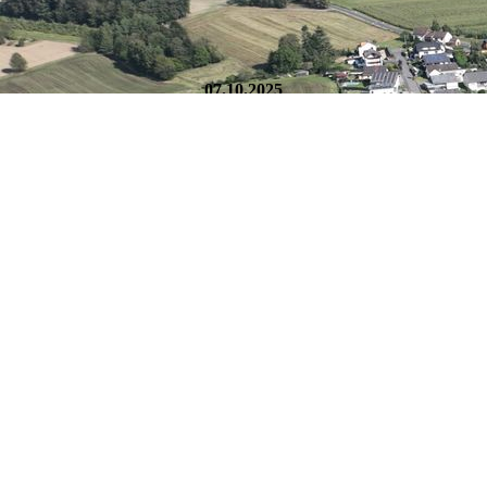
07.10.2025
Gemeinsam am Tisch - statt jeder allein für sich
Unter dem Motto „Gemeinsam am Tisch - statt jeder allein für
sich“ trafen sich am 07.10.25 um 11.30 Uhr 38 Bürger Ü60+
im Thalhausener Dorfgemeinschaftshaus.
Seniorenbeiratsmitglied Elke Lemgen hatte zum
Döppekuchen/Zwiebelkuchen Essen mit Federweißer und
Rätselspaß eingeladen. Zu Beginn wurde ausführlich über
kommende Termine und Veranstaltungen im Umkreis
informiert. Danach kam jeder als „Gruß aus der Küche“ eine
selbstgemachte Kürbiscremesuppe. Döppekuchen und
Zwiebelkuchen hatte Ortsbürgermeister Florian Schäfer bei der
Landschlachterei Siegel abgeholt und die fleißigen Helferinnen
Gabi Kurz, Petra Henn und Birgit Marx servierten den Gästen
die bestellten Portionen.