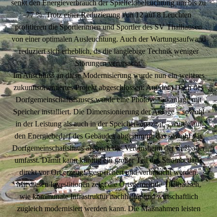
senkt den Energieverbrauch der Spielfeldbeleuchtung um bis zu
77 %. Trotz einer Reduzierung von 12 auf 8 Leuchten
profitieren die Sportlerinnen und Sportler des SV Thalhausen
von einer optimalen Ausleuchtung. Auch der Wartungsaufwand
reduziert sich erheblich, da die langlebige Technik weniger
Störungen verursacht.
Im Anschluss an diese Modernisierung wurde nun ein weiteres
zukunftsorientiertes Projekt abgeschlossen: Auf dem Dach des
Dorfgemeinschaftshauses wurde eine Photovoltaikanlage mit
Speicher installiert. Die Dimensionierung der Anlage – sowohl
in der Leistung als auch in der Speicherkapazität – wurde auf
den Energiebedarf des Gebäudes abgestimmt, das sowohl das
Dorfgemeinschaftshaus als auch das Vereinsheim der Fußballer
umfasst. Damit kann künftig ein großer Teil des Strombedarfs
direkt vor Ort erzeugt, gespeichert und verbraucht werden.
Mit diesen Investitionen zeigt die Ortsgemeinde Thalhausen,
wie kommunale Infrastruktur nachhaltig und wirtschaftlich
zugleich modernisiert werden kann. Die Maßnahmen leisten