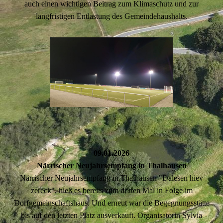
auch einen wichtigen Beitrag zum Klimaschutz und zur
langfristigen Entlastung des Gemeindehaushalts.
09.01.2026
Närrischer Neujahrsempfang in Thalhausen
Närrischer Neujahrsempfang in Thalhausen "Dalesen hiev
zereck", hieß es bereits zum dritten Mal in Folge im
Dorfgemeinschaftshaus. Und erneut war die Begegnungsstätte
bis auf den letzten Platz ausverkauft. Organisatorin Sylvia