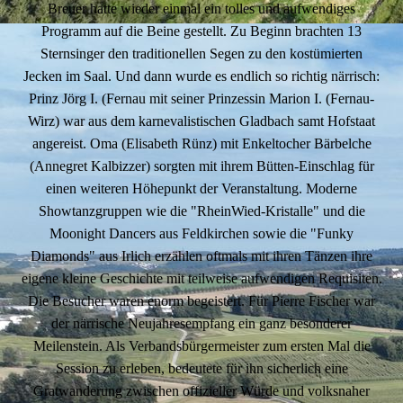
Breuer hatte wieder einmal ein tolles und aufwendiges
Programm auf die Beine gestellt. Zu Beginn brachten 13
Sternsinger den traditionellen Segen zu den kostümierten
Jecken im Saal. Und dann wurde es endlich so richtig närrisch:
Prinz Jörg I. (Fernau mit seiner Prinzessin Marion I. (Fernau-
Wirz) war aus dem karnevalistischen Gladbach samt Hofstaat
angereist. Oma (Elisabeth Rünz) mit Enkeltocher Bärbelche
(Annegret Kalbizzer) sorgten mit ihrem Bütten-Einschlag für
einen weiteren Höhepunkt der Veranstaltung. Moderne
Showtanzgruppen wie die "RheinWied-Kristalle" und die
Moonight Dancers aus Feldkirchen sowie die "Funky
Diamonds" aus Irlich erzählen oftmals mit ihren Tänzen ihre
eigene kleine Geschichte mit teilweise aufwendigen Requisiten.
Die Besucher waren enorm begeistert. Für Pierre Fischer war
der närrische Neujahresempfang ein ganz besonderer
Meilenstein. Als Verbandsbürgermeister zum ersten Mal die
Session zu erleben, bedeutete für ihn sicherlich eine
Gratwanderung zwischen offizieller Würde und volksnaher