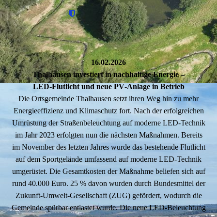
16.02.2026
Thalhausen investiert in nachhaltige Energie –
LED‑Flutlicht und neue PV‑Anlage in Betrieb
Die Ortsgemeinde Thalhausen setzt ihren Weg hin zu mehr
Energieeffizienz und Klimaschutz fort. Nach der erfolgreichen
Umrüstung der Straßenbeleuchtung auf moderne LED-Technik
im Jahr 2023 erfolgten nun die nächsten Maßnahmen. Bereits
im November des letzten Jahres wurde das bestehende Flutlicht
auf dem Sportgelände umfassend auf moderne LED-Technik
umgerüstet. Die Gesamtkosten der Maßnahme beliefen sich auf
rund 40.000 Euro. 25 % davon wurden durch Bundesmittel der
Zukunft‑Umwelt‑Gesellschaft (ZUG) gefördert, wodurch die
Gemeinde spürbar entlastet wurde. Die neue LED‑Beleuchtung